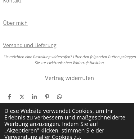
Kontakt
Über mich
Versand und Lieferung
Sie möchten eine Bestellung widerrufen? Über den folgenden Button gelangen
Sie zur elektronischen Widerrufsfunktion.
Vertrag widerrufen
T
T
T
P
T
e
e
e
i
e
i
i
i
n
i
Diese Website verwendet Cookies, um Ihr
l
l
l
i
l
Erlebnis zu verbessern und maßgeschneiderte
e
e
e
t
e
© 2025 - 2026 Sandras Schreib- und Lernwerkstatt
Werbung anzuzeigen. Indem Sie auf
n
n
n
n
„Akzeptieren“ klicken, stimmen Sie der
Mit Unterstützung von
Webador
Verwendung aller Cookies zu.