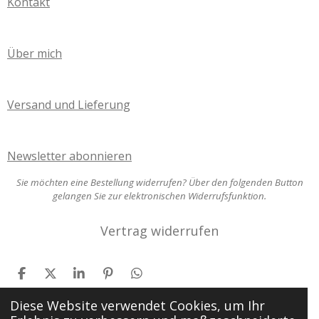
Kontakt
Über mich
Versand und Lieferung
Newsletter abonnieren
Sie möchten eine Bestellung widerrufen? Über den folgenden Button
gelangen Sie zur elektronischen Widerrufsfunktion.
Vertrag widerrufen
T
T
T
P
T
e
e
e
i
e
i
i
i
n
i
Diese Website verwendet Cookies, um Ihr
l
l
l
i
l