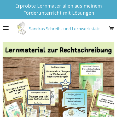
Erprobte Lernmaterialien aus meinem
Zum
Förderunterricht mit Lösungen
Hauptinhalt
springen
Sandras Schreib- und Lernwerkstatt