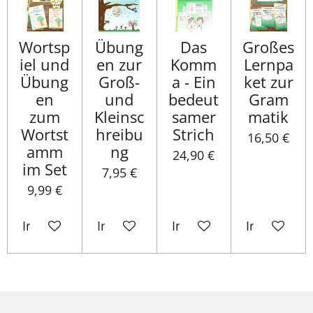
Wortsp
Übung
Das
Großes
iel und
en zur
Komm
Lernpa
Übung
Groß-
a - Ein
ket zur
en
und
bedeut
Gram
zum
Kleinsc
samer
matik
Wortst
hreibu
Strich
16,50 €
amm
ng
24,90 €
im Set
7,95 €
9,99 €
In den Warenkorb
In den Warenkorb
In den Warenkorb
In den War