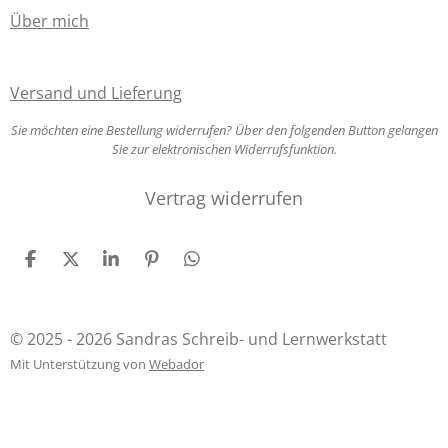
e
Über mich
Versand und Lieferung
Sie möchten eine Bestellung widerrufen? Über den folgenden Button gelangen
Sie zur elektronischen Widerrufsfunktion.
Vertrag widerrufen
T
T
T
P
T
e
e
e
i
e
i
i
i
n
i
l
l
l
i
l
e
e
e
t
e
© 2025 - 2026 Sandras Schreib- und Lernwerkstatt
n
n
n
n
Mit Unterstützung von
Webador