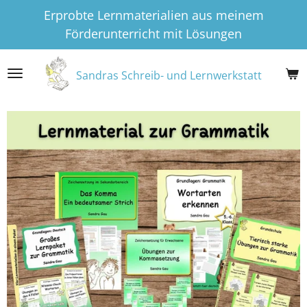
Erprobte Lernmaterialien aus meinem
Zum
Förderunterricht mit Lösungen
Hauptinhalt
springen
Sandras Schreib- und Lernwerkstatt