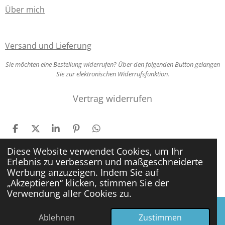
Über mich
Versand und Lieferung
Sie möchten eine Bestellung widerrufen? Über den folgenden Button gelangen
Sie zur elektronischen Widerrufsfunktion.
Vertrag widerrufen
T
T
T
P
T
e
e
e
i
e
i
i
i
n
i
Diese Website verwendet Cookies, um Ihr
l
l
l
i
l
Erlebnis zu verbessern und maßgeschneiderte
e
e
e
t
e
© 2025 - 2026 Sandras Schreib- und Lernwerkstatt
Werbung anzuzeigen. Indem Sie auf
n
n
n
n
„Akzeptieren“ klicken, stimmen Sie der
Mit Unterstützung von
Webador
Verwendung aller Cookies zu.
Ablehnen
Zustimmen
E-Mail
Telefon
Karte
Facebook