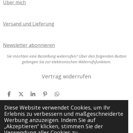
Über mich
Versand und Lieferung
Newsletter abonnieren
Sie möchten eine Bestellung widerrufen? Über den folgenden Button
gelangen Sie zur elektronischen Widerrufsfunktion.
Vertrag widerrufen
T
T
T
P
T
e
e
e
i
e
Diese Website verwendet Cookies, um Ihr
i
i
i
n
i
l
l
l
i
l
Erlebnis zu verbessern und maßgeschneiderte
e
e
e
t
e
© 2025 - 2026 Sandras Schreib- und Lernwerkstatt
Werbung anzuzeigen. Indem Sie auf
n
n
n
n
„Akzeptieren“ klicken, stimmen Sie der
Mit Unterstützung von
Webador
Verwendung aller Cookies zu.