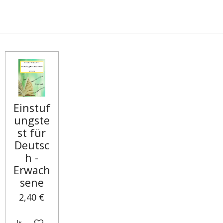
Einstuf
ungste
st für
Deutsc
h -
Erwach
sene
2,40 €
In den Warenkorb