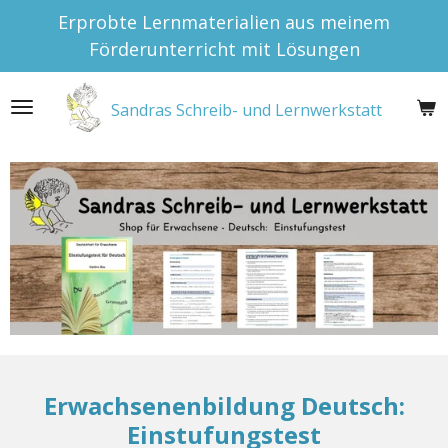
Erprobte Lernmaterialien aus meinem
Zum
Förderunterricht mit Lösungen
Hauptinhalt
springen
Sandras Schreib- und Lernwerkstatt
Erwachsenenbildung Deutsch:
Einstufungstest