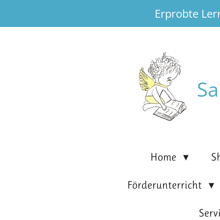
Erprobte Ler
Zum
Hauptinhalt
springen
Sa
Home
S
Förderunterricht
Serv