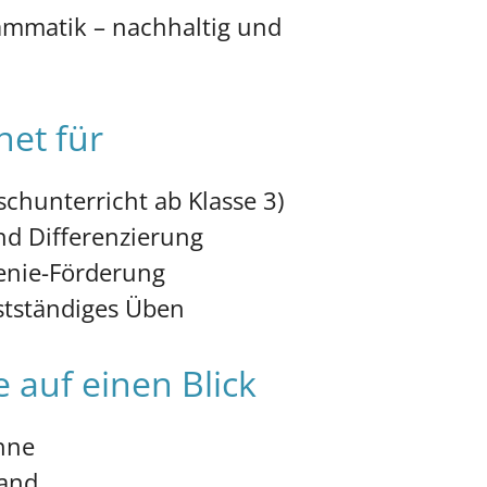
mmatik – nachhaltig und
net für
chunterricht ab Klasse 3)
nd Differenzierung
enie-Förderung
stständiges Üben
e auf einen Blick
ohne
and