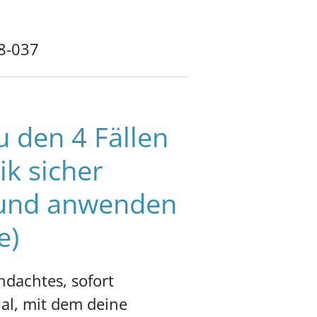
8-037
 den 4 Fällen
k sicher
 und anwenden
e)
hdachtes, sofort
ial, mit dem deine