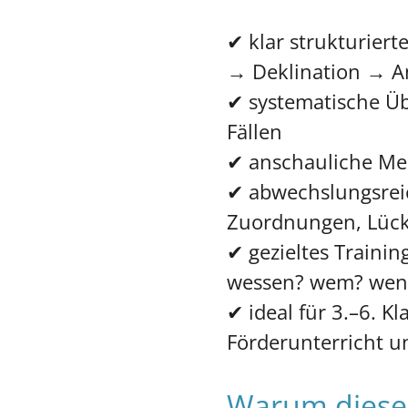
✔ klar strukturiert
→ Deklination → A
✔ systematische Üb
Fällen
✔ anschauliche Me
✔ abwechslungsrei
Zuordnungen, Lück
✔ gezieltes Trainin
wessen? wem? wen
✔ ideal für 3.–6. Kl
Förderunterricht u
Warum dieses