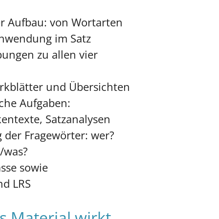
er Aufbau: von Wortarten
nwendung im Satz
ungen zu allen vier
rkblätter und Übersichten
che Aufgaben:
entexte, Satzanalysen
g der Fragewörter: wer?
/was?
asse sowie
nd LRS
 Material wirkt