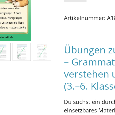
Artikelnummer:
A1
Übungen zu
– Grammati
verstehen
(3.–6. Klass
Du suchst ein durc
einsetzbares Mater