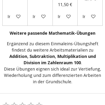
11,50 €
In den Warenkorb
In den Warenkorb
In den Warenkorb
In den Wa
Weitere passende Mathematik-Übungen
Ergänzend zu diesem Einmaleins-Übungsheft
findest du weitere Arbeitsmaterialien zu
Addition, Subtraktion, Multiplikation und
Division im Zahlenraum 100
.
Diese Übungen eignen sich ideal zur Vertiefung,
Wiederholung und zum differenzierten Arbeiten
in der Grundschule.
B
B