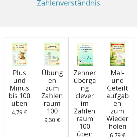
Zahlenverständnis
Plus
Übung
Zehner
Mal-
und
en
überga
und
Minus
zum
ng
Geteilt
bis 100
Zahlen
clever
aufgab
üben
raum
im
en
100
Zahlen
zum
4,79 €
raum
Wieder
9,30 €
100
holen
üben
6,79 €