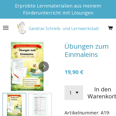
Erprobte Lernmaterialien aus meinem
Zum
Förderunterricht mit Lösungen
Hauptinhalt
springen
Sandras Schreib- und Lernwerkstatt
Übungen zum
Einmaleins
19,90 €
In den
Warenkor
Artikelnummer:
A19-