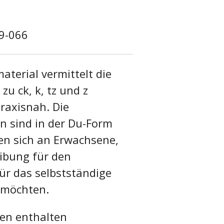
9-066
aterial vermittelt die
zu ck, k, tz und z
praxisnah. Die
n sind in der Du-Form
en sich an Erwachsene,
eibung für den
für das selbstständige
 möchten.
ten enthalten