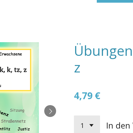
Übungen z
z
4,79 €
In den