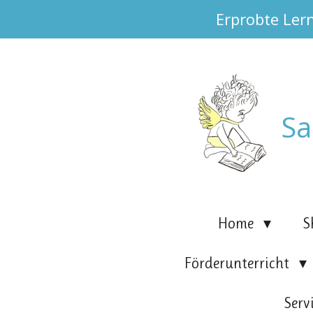
Erprobte Ler
Zum
Hauptinhalt
springen
Sa
Home
S
Förderunterricht
Serv