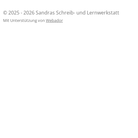
i
i
i
n
i
l
l
l
i
l
e
e
e
t
e
© 2025 - 2026 Sandras Schreib- und Lernwerkstatt
n
n
n
n
Mit Unterstützung von
Webador