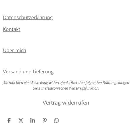
e
S
n
t
d
Datenschutzerklärung
e
e
r
Kontakt
n
n
e
Über mich
Versand und Lieferung
Sie möchten eine Bestellung widerrufen? Über den folgenden Button gelangen
Sie zur elektronischen Widerrufsfunktion.
Vertrag widerrufen
T
T
T
P
T
e
e
e
i
e