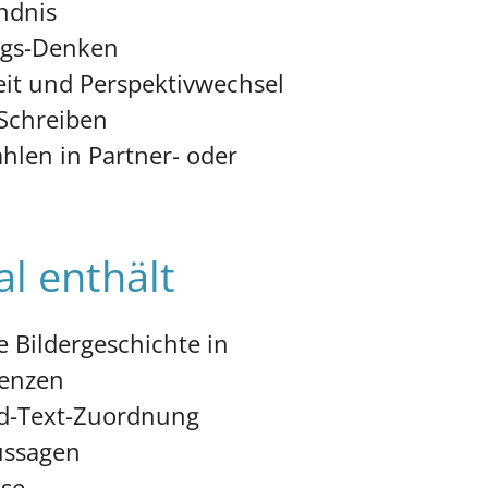
ändnis
ngs-Denken
it und Perspektivwechsel
 Schreiben
hlen in Partner- oder
l enthält
te Bildergeschichte in
uenzen
ld-Text-Zuordnung
Aussagen
lse