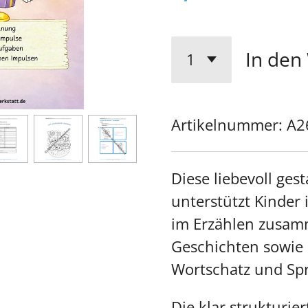
In den
Artikelnummer:
A2
Diese liebevoll ges
unterstützt Kinder 
im Erzählen zusa
Geschichten sowie 
Wortschatz und Sp
Die klar strukturie