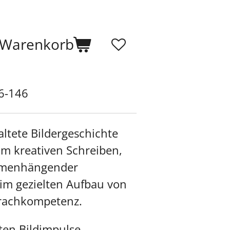
 Warenkorb
6-146
taltete Bildergeschichte
im kreativen Schreiben,
mmenhängender
im gezielten Aufbau von
rachkompetenz.
rten Bildimpulse