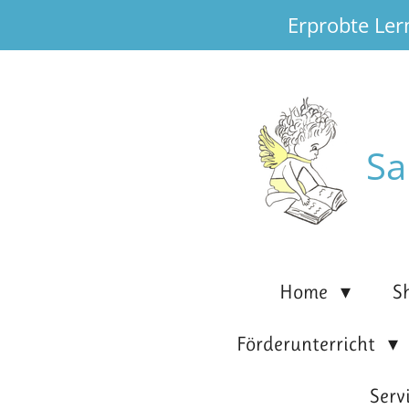
Erprobte Ler
Zum
Hauptinhalt
springen
Sa
Home
S
Förderunterricht
Serv