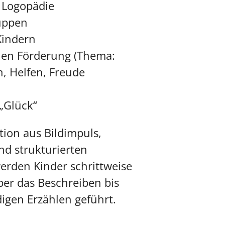
 Logopädie
uppen
Kindern
len Förderung (Thema:
, Helfen, Freude
 „Glück“
ion aus Bildimpuls,
nd strukturierten
erden Kinder schrittweise
er das Beschreiben bis
igen Erzählen geführt.