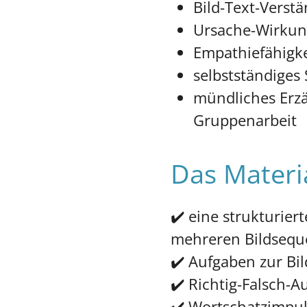
Bild-Text-Verst
Ursache-Wirku
Empathiefähigke
selbstständiges
mündliches Erzä
Gruppenarbeit
Das Materia
✔️ eine strukturier
mehreren Bildseq
✔️ Aufgaben zur Bi
✔️ Richtig-Falsch-
✔️ Wortschatzimpu