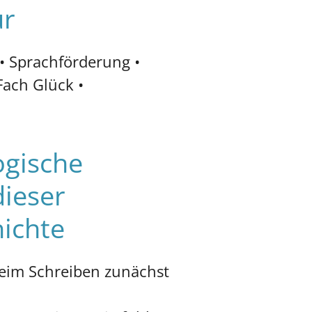
ür
 • Sprachförderung •
Fach Glück •
gische
ieser
hichte
eim Schreiben zunächst