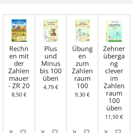
Rechn
Plus
Übung
Zehner
en mit
und
en
überga
der
Minus
zum
ng
Zahlen
bis 100
Zahlen
clever
mauer
üben
raum
im
- ZR 20
100
Zahlen
4,79 €
raum
8,50 €
9,30 €
100
üben
11,50 €
In den Warenkorb
In den Warenkorb
In den Warenkorb
In den War