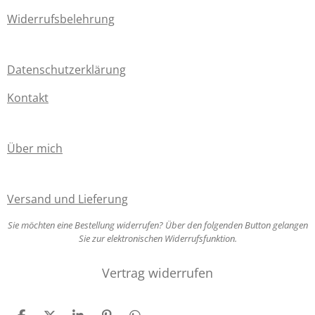
:
s
Widerrufsbelehrung
0
e
S
n
t
d
Datenschutzerklärung
e
e
r
Kontakt
n
n
e
Über mich
Versand und Lieferung
Sie möchten eine Bestellung widerrufen? Über den folgenden Button gelangen
Sie zur elektronischen Widerrufsfunktion.
Vertrag widerrufen