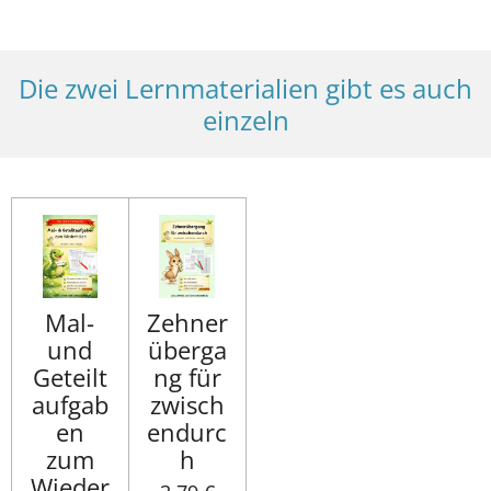
Die zwei Lernmaterialien gibt es auch
einzeln
Mal-
Zehner
und
überga
Geteilt
ng für
aufgab
zwisch
en
endurc
zum
h
Wieder