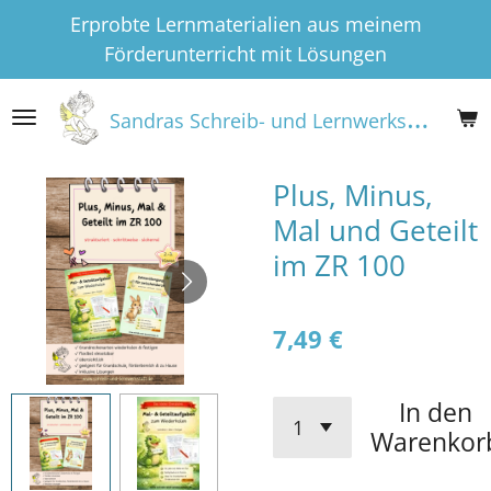
Erprobte Lernmaterialien aus meinem
Zum
Förderunterricht mit Lösungen
Hauptinhalt
springen
S
andras Schreib- und Lernwerkstatt
Plus, Minus,
Mal und Geteilt
im ZR 100
7,49 €
In den
Warenkor