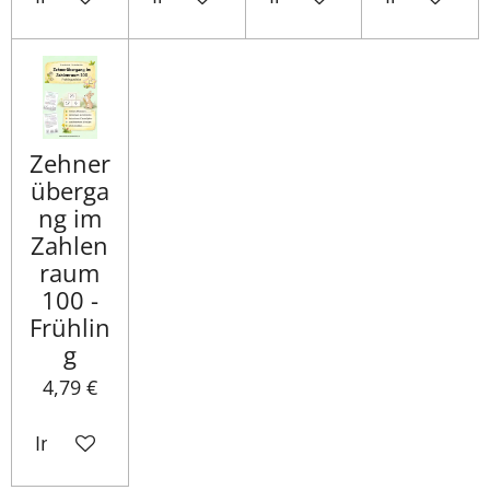
Zehner
überga
ng im
Zahlen
raum
100 -
Frühlin
g
4,79 €
In den Warenkorb