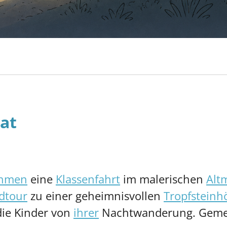
at
ahmen
eine
Klassenfahrt
im malerischen
Alt
dtour
zu einer geheimnisvollen
Tropfsteinh
die Kinder von
ihrer
Nachtwanderung. Gemei