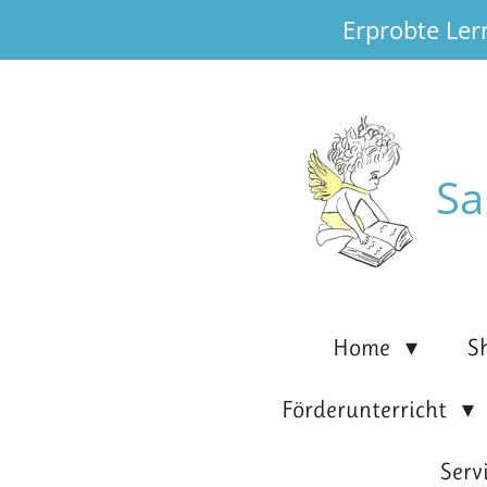
Erprobte Ler
Zum
Hauptinhalt
springen
Sa
Home
S
Förderunterricht
Serv