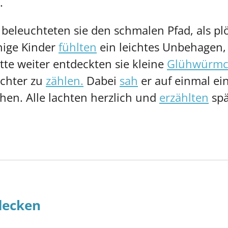
.
eleuchteten sie den schmalen Pfad, als plöt
nige Kinder
fühlten
ein leichtes Unbehagen, 
te weiter entdeckten sie kleine
Glühwürm
ichter zu
zählen.
Dabei
sah
er auf einmal ei
hen. Alle lachten herzlich und
erzählten
spä
decken