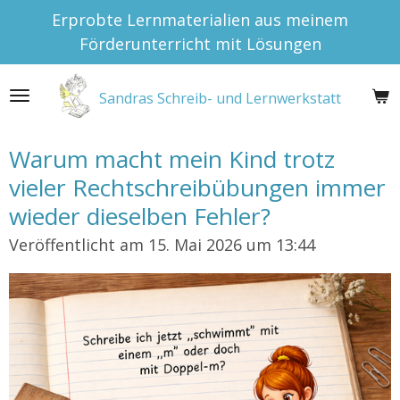
Erprobte Lernmaterialien aus meinem
Zum
Förderunterricht mit Lösungen
Hauptinhalt
springen
Sandras Schreib- und Lernwerkstatt
Warum macht mein Kind trotz
vieler Rechtschreibübungen immer
wieder dieselben Fehler?
Veröffentlicht am 15. Mai 2026 um 13:44