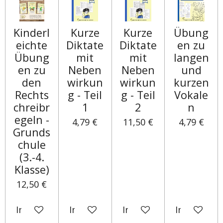
Kinderl
Kurze
Kurze
Übung
eichte
Diktate
Diktate
en zu
Übung
mit
mit
langen
en zu
Neben
Neben
und
den
wirkun
wirkun
kurzen
Rechts
g - Teil
g - Teil
Vokale
chreibr
1
2
n
egeln -
4,79 €
11,50 €
4,79 €
Grunds
chule
(3.-4.
Klasse)
12,50 €
In den Warenkorb
In den Warenkorb
In den Warenkorb
In den Wa