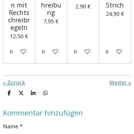
n mit
hreibu
Strich
2,90 €
Rechts
ng
24,90 €
chreibr
7,95 €
egeln
12,50 €
In den Warenkorb
In den Warenkorb
In den Warenkorb
In den Wa
«
Zurück
Weiter
»
T
T
T
T
e
e
e
e
i
i
i
i
Kommentar hinzufügen
l
l
l
l
e
e
e
e
n
n
n
n
Name *