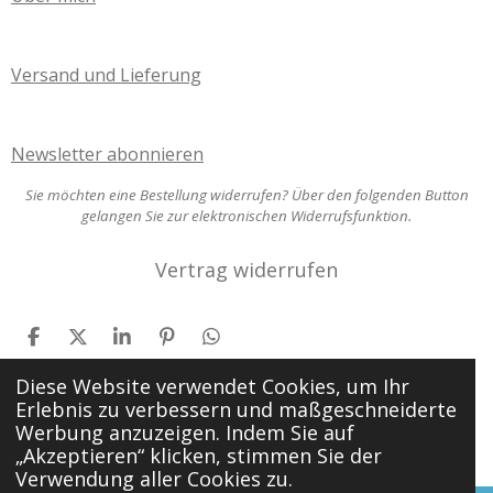
Versand und Lieferung
Newsletter abonnieren
Sie möchten eine Bestellung widerrufen? Über den folgenden Button
gelangen Sie zur elektronischen Widerrufsfunktion.
Vertrag widerrufen
T
T
T
P
T
e
e
e
i
e
i
i
i
n
i
Diese Website verwendet Cookies, um Ihr
l
l
l
i
l
Erlebnis zu verbessern und maßgeschneiderte
e
e
e
t
e
© 2025 - 2026 Sandras Schreib- und Lernwerkstatt
Werbung anzuzeigen. Indem Sie auf
n
n
n
n
„Akzeptieren“ klicken, stimmen Sie der
Mit Unterstützung von
Webador
Verwendung aller Cookies zu.